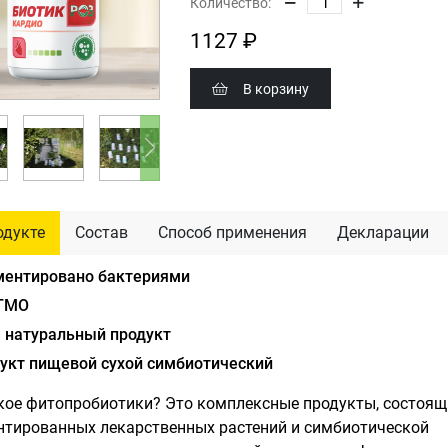
Количество:
1127 ₽
В корзину
одукте
Состав
Способ применения
Декларации
ентировано бактериями
ГМО
 натуральный продукт
укт пищевой сухой симбиотический
кое фитопробиотики? Это комплексные продукты, состоящ
тированных лекарственных растений и симбиотической