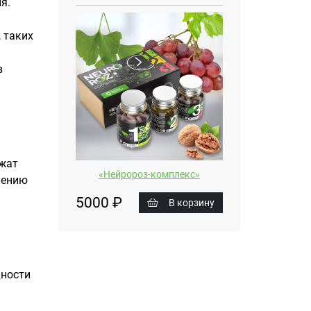
я.
 таких
в
жат
«Нейророз-комплекс»
лению
5000 ₽
В корзину
.
дности