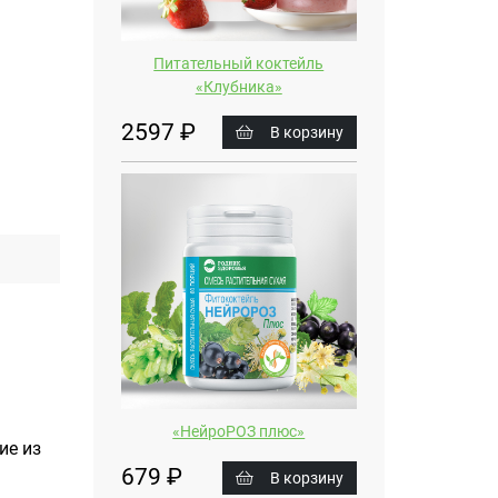
Питательный коктейль
«Клубника»
2597 ₽
В корзину
«НейроРОЗ плюс»
ие из
679 ₽
В корзину