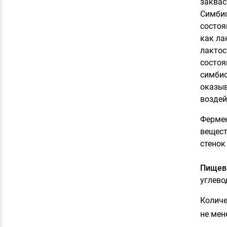
заквас
Симбио
состоя
как ла
лактос
состоя
симбио
оказыв
воздей
Фермен
вещест
стенок
Пищева
углевод
Количе
не мен