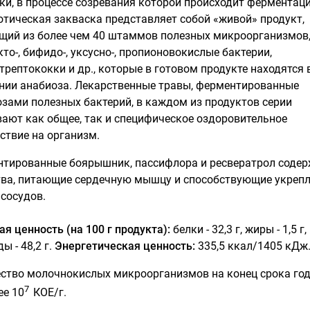
ки, в процессе созревания которой происходит ферментаци
тическая закваска представляет собой «живой» продукт,
щий из более чем 40 штаммов полезных микроорганизмов,
кто-, бифидо-, уксусно-, пропионовокислые бактерии,
трептококки и др., которые в готовом продукте находятся 
нии анабиоза. Лекарственные травы, ферментированные
зами полезных бактерий, в каждом из продуктов серии
ают как общее, так и специфическое оздоровительное
ствие на организм.
тированные боярышник, пассифлора и ресвератрол содер
ва, питающие сердечную мышцу и способствующие укреп
 сосудов.
я ценность (на 100 г продукта):
белки - 32,3 г, жиры - 1,5 г,
ы - 48,2 г.
Энергетическая ценность:
335,5 ккал/1405 кДж
ство молочнокислых микроорганизмов на конец срока го
7
ее 10
КОЕ/г.