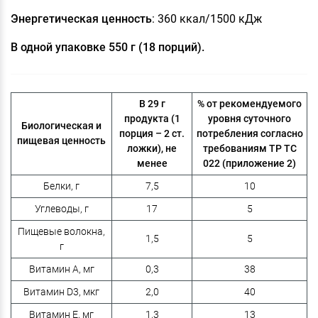
Энергетическая ценность
: 360 ккал/1500 кДж
В одной упаковке 550 г (18 порций).
В 29 г
% от рекомендуемого
продукта (1
уровня суточного
Биологическая и
порция – 2 ст.
потребления согласно
пищевая ценность
ложки), не
требованиям TP TC
менее
022 (приложение 2)
Белки, г
7,5
10
Углеводы, г
17
5
Пищевые волокна,
1,5
5
г
Витамин A, мг
0,3
38
Витамин D3, мкг
2,0
40
Витамин E, мг
1,3
13