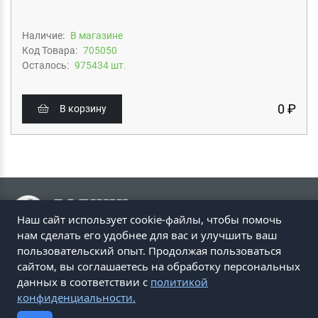
Наличие:
В магазине
Код Товара:
705050
Осталось:
975434 шт.
0 ₽
В корзину
Наш сайт использует cookie-файлы, чтобы помочь
нам сделать его удобнее для вас и улучшить ваш
пользовательский опыт. Продолжая пользоваться
ПЕРЕЙТИ НА САЙТ ROZ.RU
сайтом, вы соглашаетесь на обработку персональных
© Родник здоровья 2000 – 2025 г.
данных в соответствии с
политикой
конфиденциальности.
📞 Звоните
8(800) 200-01-33