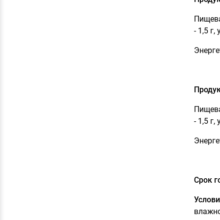
Пищева
- 1,5 г,
Энерге
Продук
Пищева
- 1,5 г,
Энерге
Срок г
Услови
влажно