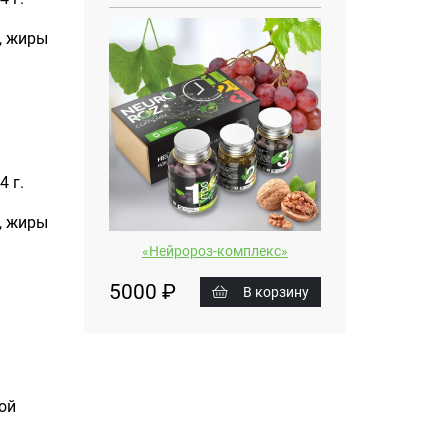
г, жиры
4 г.
г, жиры
«Нейророз-комплекс»
5000 ₽
В корзину
ой