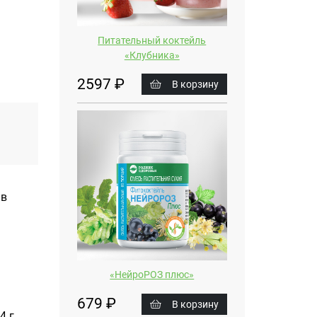
Питательный коктейль
«Клубника»
2597 ₽
В корзину
 в
«НейроРОЗ плюс»
679 ₽
В корзину
4 г.