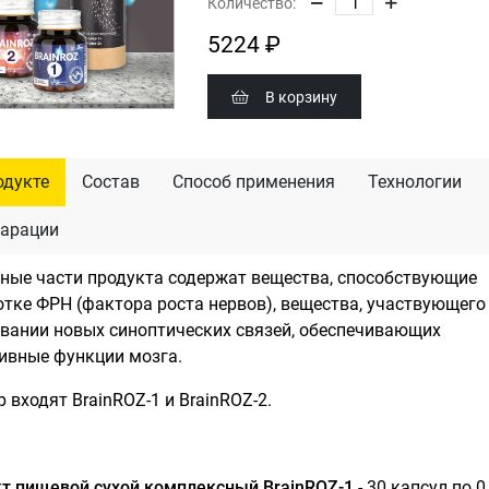
Количество:
5224 ₽
В корзину
одукте
Состав
Способ применения
Технологии
арации
ные части продукта содержат вещества, способствующие
тке ФРН (фактора роста нервов), вещества, участвующего
вании новых синоптических связей, обеспечивающих
ивные функции мозга.
р входят BrainROZ-1 и BrainROZ-2.
т пищевой сухой комплексный BrainROZ-1
- 30 капсул по 0,