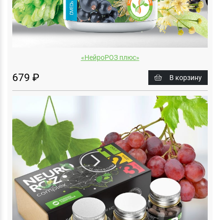
«НейроРОЗ плюс»
679 ₽
В корзину