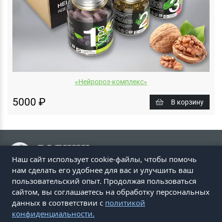
«Нейророз-комплекс»
5000 ₽
В корзину
Наш сайт использует cookie-файлы, чтобы помочь
нам сделать его удобнее для вас и улучшить ваш
пользовательский опыт. Продолжая пользоваться
ПЕРЕЙТИ НА САЙТ ROZ.RU
сайтом, вы соглашаетесь на обработку персональных
© Родник здоровья 2000 – 2025 г.
данных в соответствии с
политикой
конфиденциальности.
📞 Звоните
8(800) 200-01-33