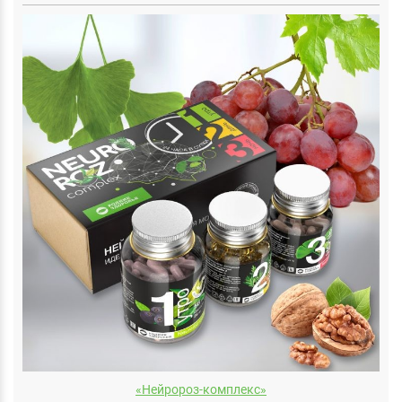
«Нейророз-комплекс»